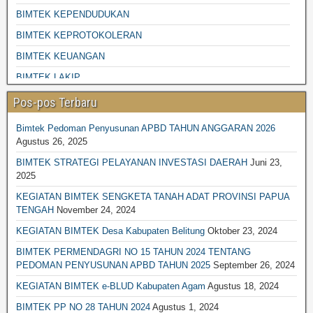
BIMTEK KEPENDUDUKAN
BIMTEK KEPROTOKOLERAN
BIMTEK KEUANGAN
BIMTEK LAKIP
BIMTEK LINGKUNGAN HIDUP
Pos-pos Terbaru
BIMTEK PENGADAAN BARANG JASA
Bimtek Pedoman Penyusunan APBD TAHUN ANGGARAN 2026
BIMTEK DESA-DESA
Agustus 26, 2025
BIMTEK PENGELOLAAN SAMPAH
BIMTEK STRATEGI PELAYANAN INVESTASI DAERAH
Juni 23,
2025
BIMTEK PENGELOLAAN KEAUANGAN
KEGIATAN BIMTEK SENGKETA TANAH ADAT PROVINSI PAPUA
BIMTEK PERPAJAKAN
TENGAH
November 24, 2024
BIMTEK PERTANAHAN
KEGIATAN BIMTEK Desa Kabupaten Belitung
Oktober 23, 2024
BIMTEK LEGAL DRAFTING
BIMTEK PERMENDAGRI NO 15 TAHUN 2024 TENTANG
PEDOMAN PENYUSUNAN APBD TAHUN 2025
September 26, 2024
BIMTEK RKPD
KEGIATAN BIMTEK e-BLUD Kabupaten Agam
Agustus 18, 2024
BIMTEK RPJPD RPJMD
BIMTEK PP NO 28 TAHUN 2024
Agustus 1, 2024
BIMTEK SATPOL PP