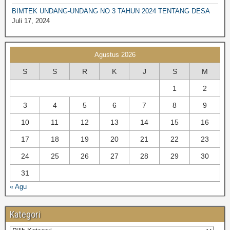
BIMTEK UNDANG-UNDANG NO 3 TAHUN 2024 TENTANG DESA
BIMTEK DPRD|SET. DPRD
Juli 17, 2024
BIMTEK SPM
BIMTEK SOP
Agustus 2026
BIMTEK KEPENDUDUKAN & CATATAN SIPIL
S
S
R
K
J
S
M
BIMTEK TATA RUANG
1
2
BIMTEK UMUM
3
4
5
6
7
8
9
10
11
12
13
14
15
16
17
18
19
20
21
22
23
24
25
26
27
28
29
30
31
« Agu
Kategori