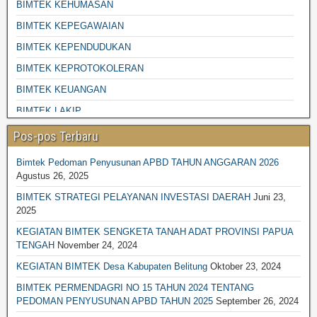
BIMTEK KEHUMASAN
BIMTEK KEPEGAWAIAN
BIMTEK KEPENDUDUKAN
BIMTEK KEPROTOKOLERAN
BIMTEK KEUANGAN
BIMTEK LAKIP
BIMTEK LINGKUNGAN HIDUP
Pos-pos Terbaru
BIMTEK PENGADAAN BARANG JASA
Bimtek Pedoman Penyusunan APBD TAHUN ANGGARAN 2026
BIMTEK DESA-DESA
Agustus 26, 2025
BIMTEK PENGELOLAAN SAMPAH
BIMTEK STRATEGI PELAYANAN INVESTASI DAERAH
Juni 23,
2025
BIMTEK PENGELOLAAN KEAUANGAN
KEGIATAN BIMTEK SENGKETA TANAH ADAT PROVINSI PAPUA
BIMTEK PERPAJAKAN
TENGAH
November 24, 2024
BIMTEK PERTANAHAN
KEGIATAN BIMTEK Desa Kabupaten Belitung
Oktober 23, 2024
BIMTEK LEGAL DRAFTING
BIMTEK PERMENDAGRI NO 15 TAHUN 2024 TENTANG
PEDOMAN PENYUSUNAN APBD TAHUN 2025
September 26, 2024
BIMTEK RKPD