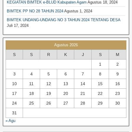
KEGIATAN BIMTEK e-BLUD Kabupaten Agam
Agustus 18, 2024
BIMTEK RPJPD RPJMD
BIMTEK PP NO 28 TAHUN 2024
Agustus 1, 2024
BIMTEK SATPOL PP
BIMTEK UNDANG-UNDANG NO 3 TAHUN 2024 TENTANG DESA
BIMTEK DPRD|SET. DPRD
Juli 17, 2024
BIMTEK SPM
BIMTEK SOP
Agustus 2026
BIMTEK KEPENDUDUKAN & CATATAN SIPIL
S
S
R
K
J
S
M
BIMTEK TATA RUANG
1
2
BIMTEK UMUM
3
4
5
6
7
8
9
10
11
12
13
14
15
16
17
18
19
20
21
22
23
24
25
26
27
28
29
30
31
« Agu