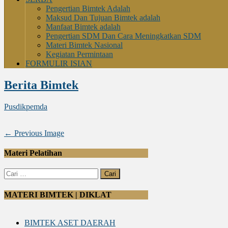
Pengertian Bimtek Adalah
Maksud Dan Tujuan Bimtek adalah
Manfaat Bimtek adalah
Pengertian SDM Dan Cara Meningkatkan SDM
Materi Bimtek Nasional
Kegiatan Permintaan
FORMULIR ISIAN
Berita Bimtek
Pusdikpemda
← Previous Image
Materi Pelatihan
Cari
untuk:
MATERI BIMTEK | DIKLAT
BIMTEK ASET DAERAH