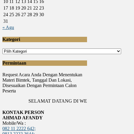
10
11
12
13
14
15
16
17
18
19
20
21
22
23
24
25
26
27
28
29
30
31
« Agu
Kategori
Kategori
Permintaan
Request Acara Anda Dengan Menentukan
Materi Bimtek, Tanggal Dan Lokasi,
Disesuaikan Dengan Permintaan Calon
Peserta
SELAMAT DATANG DI WEBSITE PUSDIKPEMDA
KONTAK PERSON
AHMAD AFANDY
Mobile/Wa :
082 11 2222 642;
0813 2222 3644;