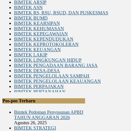
BIMTEK ARSIP
BIMTEK ASN
BIMTEK RS, RSU, RSUD, DAN PUSKESMAS
BIMTEK BUMD
BIMTEK KEARSIPAN
BIMTEK KEHUMASAN
BIMTEK KEPEGAWAIAN
BIMTEK KEPENDUDUKAN
BIMTEK KEPROTOKOLERAN
BIMTEK KEUANGAN
BIMTEK LAKIP
BIMTEK LINGKUNGAN HIDUP
BIMTEK PENGADAAN BARANG JASA
BIMTEK DESA-DESA
BIMTEK PENGELOLAAN SAMPAH
BIMTEK PENGELOLAAN KEAUANGAN
BIMTEK PERPAJAKAN
BIMTEK PERTANAHAN
BIMTEK LEGAL DRAFTING
Pos-pos Terbaru
BIMTEK RKPD
BIMTEK RPJPD RPJMD
Bimtek Pedoman Penyusunan APBD
BIMTEK SATPOL PP
TAHUN ANGGARAN 2026
BIMTEK DPRD|SET. DPRD
Agustus 26, 2025
BIMTEK SPM
BIMTEK STRATEGI
BIMTEK SOP