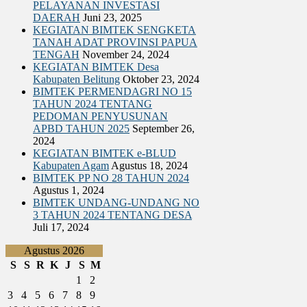
PELAYANAN INVESTASI
BIMTEK KEPENDUDUKAN & CATATAN SIPIL
DAERAH
Juni 23, 2025
BIMTEK TATA RUANG
KEGIATAN BIMTEK SENGKETA
BIMTEK UMUM
TANAH ADAT PROVINSI PAPUA
TENGAH
November 24, 2024
KEGIATAN BIMTEK Desa
Kabupaten Belitung
Oktober 23, 2024
BIMTEK PERMENDAGRI NO 15
TAHUN 2024 TENTANG
PEDOMAN PENYUSUNAN
APBD TAHUN 2025
September 26,
2024
KEGIATAN BIMTEK e-BLUD
Kabupaten Agam
Agustus 18, 2024
BIMTEK PP NO 28 TAHUN 2024
Agustus 1, 2024
BIMTEK UNDANG-UNDANG NO
3 TAHUN 2024 TENTANG DESA
Juli 17, 2024
Agustus 2026
S
S
R
K
J
S
M
1
2
3
4
5
6
7
8
9