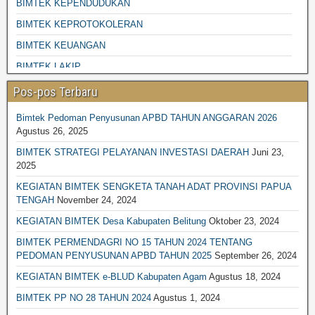
BIMTEK KEPENDUDUKAN
BIMTEK KEPROTOKOLERAN
BIMTEK KEUANGAN
BIMTEK LAKIP
BIMTEK LINGKUNGAN HIDUP
Pos-pos Terbaru
BIMTEK PENGADAAN BARANG JASA
Bimtek Pedoman Penyusunan APBD TAHUN ANGGARAN 2026
BIMTEK DESA-DESA
Agustus 26, 2025
BIMTEK PENGELOLAAN SAMPAH
BIMTEK STRATEGI PELAYANAN INVESTASI DAERAH
Juni 23,
2025
BIMTEK PENGELOLAAN KEAUANGAN
KEGIATAN BIMTEK SENGKETA TANAH ADAT PROVINSI PAPUA
BIMTEK PERPAJAKAN
TENGAH
November 24, 2024
BIMTEK PERTANAHAN
KEGIATAN BIMTEK Desa Kabupaten Belitung
Oktober 23, 2024
BIMTEK LEGAL DRAFTING
BIMTEK PERMENDAGRI NO 15 TAHUN 2024 TENTANG
PEDOMAN PENYUSUNAN APBD TAHUN 2025
September 26, 2024
BIMTEK RKPD
KEGIATAN BIMTEK e-BLUD Kabupaten Agam
Agustus 18, 2024
BIMTEK RPJPD RPJMD
BIMTEK PP NO 28 TAHUN 2024
Agustus 1, 2024
BIMTEK SATPOL PP