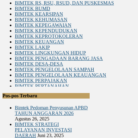
BIMTEK RS, RSU, RSUD, DAN PUSKESMAS
BIMTEK BUMD
BIMTEK KEARSIPAN
BIMTEK KEHUMASAN
BIMTEK KEPEGAWAIAN
BIMTEK KEPENDUDUKAN
BIMTEK KEPROTOKOLERAN
BIMTEK KEUANGAN
BIMTEK LAKIP
BIMTEK LINGKUNGAN HIDUP
BIMTEK PENGADAAN BARANG JASA
BIMTEK DESA-DESA
BIMTEK PENGELOLAAN SAMPAH
BIMTEK PENGELOLAAN KEAUANGAN
BIMTEK PERPAJAKAN
BIMTEK PERTANAHAN
BIMTEK LEGAL DRAFTING
Pos-pos Terbaru
BIMTEK RKPD
BIMTEK RPJPD RPJMD
Bimtek Pedoman Penyusunan APBD
BIMTEK SATPOL PP
TAHUN ANGGARAN 2026
BIMTEK DPRD|SET. DPRD
Agustus 26, 2025
BIMTEK SPM
BIMTEK STRATEGI
BIMTEK SOP
PELAYANAN INVESTASI
BIMTEK KEPENDUDUKAN & CATATAN SIPIL
DAERAH
Juni 23, 2025
BIMTEK TATA RUANG