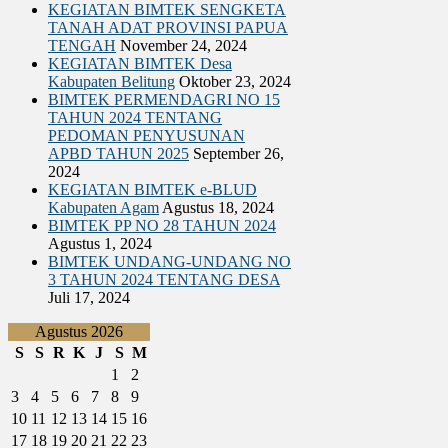
KEGIATAN BIMTEK SENGKETA
BIMTEK UMUM
TANAH ADAT PROVINSI PAPUA
TENGAH
November 24, 2024
KEGIATAN BIMTEK Desa
Kabupaten Belitung
Oktober 23, 2024
BIMTEK PERMENDAGRI NO 15
TAHUN 2024 TENTANG
PEDOMAN PENYUSUNAN
APBD TAHUN 2025
September 26,
2024
KEGIATAN BIMTEK e-BLUD
Kabupaten Agam
Agustus 18, 2024
BIMTEK PP NO 28 TAHUN 2024
Agustus 1, 2024
BIMTEK UNDANG-UNDANG NO
3 TAHUN 2024 TENTANG DESA
Juli 17, 2024
Agustus 2026
S
S
R
K
J
S
M
1
2
3
4
5
6
7
8
9
10
11
12
13
14
15
16
17
18
19
20
21
22
23