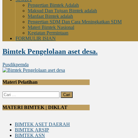
Pengertian Bimtek Adalah
Maksud Dan Tujuan Bimtek adalah
Manfaat Bimtek adalah
Pengertian SDM Dan Cara Meningkatkan SDM
Materi Bimtek Nasional
Kegiatan Permintaan
FORMULIR ISIAN
Bimtek Pengelolaan aset desa.
Pusdikpemda
Materi Pelatihan
Cari
untuk:
MATERI BIMTEK | DIKLAT
BIMTEK ASET DAERAH
BIMTEK ARSIP
BIMTEK ASN