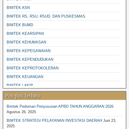
BIMTEK ASN
BIMTEK RS, RSU, RSUD, DAN PUSKESMAS
BIMTEK BUMD
BIMTEK KEARSIPAN
BIMTEK KEHUMASAN
BIMTEK KEPEGAWAIAN
BIMTEK KEPENDUDUKAN
BIMTEK KEPROTOKOLERAN
BIMTEK KEUANGAN
BIMTEK LAKIP
BIMTEK LINGKUNGAN HIDUP
Pos-pos Terbaru
BIMTEK PENGADAAN BARANG JASA
Bimtek Pedoman Penyusunan APBD TAHUN ANGGARAN 2026
BIMTEK DESA-DESA
Agustus 26, 2025
BIMTEK PENGELOLAAN SAMPAH
BIMTEK STRATEGI PELAYANAN INVESTASI DAERAH
Juni 23,
2025
BIMTEK PENGELOLAAN KEAUANGAN