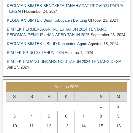
KEGIATAN BIMTEK SENGKETA TANAH ADAT PROVINSI PAPUA
BIMTEK PERPAJAKAN
TENGAH
November 24, 2024
BIMTEK PERTANAHAN
KEGIATAN BIMTEK Desa Kabupaten Belitung
Oktober 23, 2024
BIMTEK LEGAL DRAFTING
BIMTEK PERMENDAGRI NO 15 TAHUN 2024 TENTANG
PEDOMAN PENYUSUNAN APBD TAHUN 2025
September 26, 2024
BIMTEK RKPD
KEGIATAN BIMTEK e-BLUD Kabupaten Agam
Agustus 18, 2024
BIMTEK RPJPD RPJMD
BIMTEK PP NO 28 TAHUN 2024
Agustus 1, 2024
BIMTEK SATPOL PP
BIMTEK UNDANG-UNDANG NO 3 TAHUN 2024 TENTANG DESA
BIMTEK DPRD|SET. DPRD
Juli 17, 2024
BIMTEK SPM
BIMTEK SOP
Agustus 2026
BIMTEK KEPENDUDUKAN & CATATAN SIPIL
S
S
R
K
J
S
M
BIMTEK TATA RUANG
1
2
BIMTEK UMUM
3
4
5
6
7
8
9
10
11
12
13
14
15
16