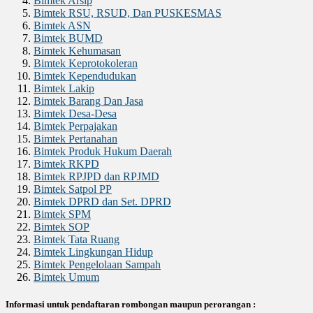
Bimtek Arsip
Bimtek RSU, RSUD, Dan PUSKESMAS
Bimtek ASN
Bimtek BUMD
Bimtek Kehumasan
Bimtek Keprotokoleran
Bimtek Kependudukan
Bimtek Lakip
Bimtek Barang Dan Jasa
Bimtek Desa-Desa
Bimtek Perpajakan
Bimtek Pertanahan
Bimtek Produk Hukum Daerah
Bimtek RKPD
Bimtek RPJPD dan RPJMD
Bimtek Satpol PP
Bimtek DPRD dan Set. DPRD
Bimtek SPM
Bimtek SOP
Bimtek Tata Ruang
Bimtek Lingkungan Hidup
Bimtek Pengelolaan Sampah
Bimtek Umum
Informasi untuk pendaftaran rombongan maupun perorangan :