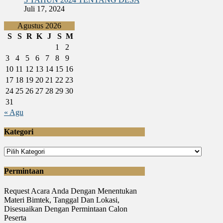
Juli 17, 2024
Agustus 2026
S
S
R
K
J
S
M
1
2
3
4
5
6
7
8
9
10
11
12
13
14
15
16
17
18
19
20
21
22
23
24
25
26
27
28
29
30
31
« Agu
Kategori
Kategori
Permintaan
Request Acara Anda Dengan Menentukan
Materi Bimtek, Tanggal Dan Lokasi,
Disesuaikan Dengan Permintaan Calon
Peserta