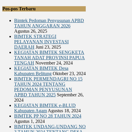
BIMTEK LEGAL DRAFTING
Pos-pos Terbaru
BIMTEK RKPD
BIMTEK RPJPD RPJMD
Bimtek Pedoman Penyusunan APBD
BIMTEK SATPOL PP
TAHUN ANGGARAN 2026
BIMTEK DPRD|SET. DPRD
Agustus 26, 2025
BIMTEK SPM
BIMTEK STRATEGI
BIMTEK SOP
PELAYANAN INVESTASI
BIMTEK KEPENDUDUKAN & CATATAN SIPIL
DAERAH
Juni 23, 2025
BIMTEK TATA RUANG
KEGIATAN BIMTEK SENGKETA
BIMTEK UMUM
TANAH ADAT PROVINSI PAPUA
TENGAH
November 24, 2024
KEGIATAN BIMTEK Desa
Kabupaten Belitung
Oktober 23, 2024
BIMTEK PERMENDAGRI NO 15
TAHUN 2024 TENTANG
PEDOMAN PENYUSUNAN
APBD TAHUN 2025
September 26,
2024
KEGIATAN BIMTEK e-BLUD
Kabupaten Agam
Agustus 18, 2024
BIMTEK PP NO 28 TAHUN 2024
Agustus 1, 2024
BIMTEK UNDANG-UNDANG NO
3 TAHUN 2024 TENTANG DESA