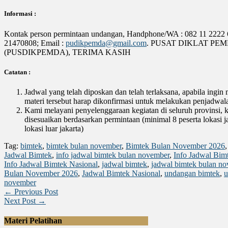
Informasi :
Kontak person permintaan undangan, Handphone/WA : 082 11 2222 6
21470808; Email :
pudikpemda@gmail.com
. PUSAT DIKLAT P
(PUSDIKPEMDA), TERIMA KASIH
Catatan :
Jadwal yang telah diposkan dan telah terlaksana, apabila ingin
materi tersebut harap dikonfirmasi untuk melakukan penjadwal
Kami melayani penyelenggaraan kegiatan di seluruh provinsi, 
disesuaikan berdasarkan permintaan (minimal 8 peserta lokasi j
lokasi luar jakarta)
Tag:
bimtek
,
bimtek bulan november
,
Bimtek Bulan November 2026
Jadwal Bimtek
,
info jadwal bimtek bulan november
,
Info Jadwal Bi
Info Jadwal Bimtek Nasional
,
jadwal bimtek
,
jadwal bimtek bulan n
Bulan November 2026
,
Jadwal Bimtek Nasional
,
undangan bimtek
,
u
november
← Previous Post
Next Post →
Materi Pelatihan