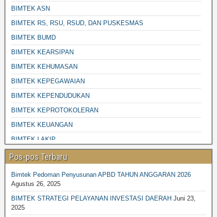
BIMTEK ASN
BIMTEK RS, RSU, RSUD, DAN PUSKESMAS
BIMTEK BUMD
BIMTEK KEARSIPAN
BIMTEK KEHUMASAN
BIMTEK KEPEGAWAIAN
BIMTEK KEPENDUDUKAN
BIMTEK KEPROTOKOLERAN
BIMTEK KEUANGAN
BIMTEK LAKIP
BIMTEK LINGKUNGAN HIDUP
Pos-pos Terbaru
BIMTEK PENGADAAN BARANG JASA
Bimtek Pedoman Penyusunan APBD TAHUN ANGGARAN 2026
BIMTEK DESA-DESA
Agustus 26, 2025
BIMTEK PENGELOLAAN SAMPAH
BIMTEK STRATEGI PELAYANAN INVESTASI DAERAH
Juni 23,
2025
BIMTEK PENGELOLAAN KEAUANGAN