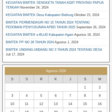
KEGIATAN BIMTEK SENGKETA TANAH ADAT PROVINSI PAPUA
BIMTEK PERPAJAKAN
TENGAH
November 24, 2024
BIMTEK PERTANAHAN
KEGIATAN BIMTEK Desa Kabupaten Belitung
Oktober 23, 2024
BIMTEK LEGAL DRAFTING
BIMTEK PERMENDAGRI NO 15 TAHUN 2024 TENTANG
PEDOMAN PENYUSUNAN APBD TAHUN 2025
September 26, 2024
BIMTEK RKPD
KEGIATAN BIMTEK e-BLUD Kabupaten Agam
Agustus 18, 2024
BIMTEK RPJPD RPJMD
BIMTEK PP NO 28 TAHUN 2024
Agustus 1, 2024
BIMTEK SATPOL PP
BIMTEK UNDANG-UNDANG NO 3 TAHUN 2024 TENTANG DESA
BIMTEK DPRD|SET. DPRD
Juli 17, 2024
BIMTEK SPM
BIMTEK SOP
Agustus 2026
BIMTEK KEPENDUDUKAN & CATATAN SIPIL
S
S
R
K
J
S
M
BIMTEK TATA RUANG
1
2
BIMTEK UMUM
3
4
5
6
7
8
9
10
11
12
13
14
15
16