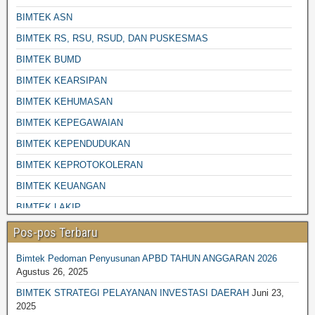
BIMTEK ASN
BIMTEK RS, RSU, RSUD, DAN PUSKESMAS
BIMTEK BUMD
BIMTEK KEARSIPAN
BIMTEK KEHUMASAN
BIMTEK KEPEGAWAIAN
BIMTEK KEPENDUDUKAN
BIMTEK KEPROTOKOLERAN
BIMTEK KEUANGAN
BIMTEK LAKIP
BIMTEK LINGKUNGAN HIDUP
Pos-pos Terbaru
BIMTEK PENGADAAN BARANG JASA
Bimtek Pedoman Penyusunan APBD TAHUN ANGGARAN 2026
BIMTEK DESA-DESA
Agustus 26, 2025
BIMTEK PENGELOLAAN SAMPAH
BIMTEK STRATEGI PELAYANAN INVESTASI DAERAH
Juni 23,
2025
BIMTEK PENGELOLAAN KEAUANGAN