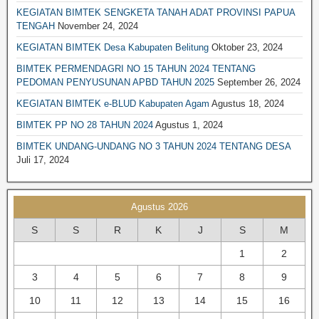
KEGIATAN BIMTEK SENGKETA TANAH ADAT PROVINSI PAPUA
BIMTEK PERPAJAKAN
TENGAH
November 24, 2024
BIMTEK PERTANAHAN
KEGIATAN BIMTEK Desa Kabupaten Belitung
Oktober 23, 2024
BIMTEK LEGAL DRAFTING
BIMTEK PERMENDAGRI NO 15 TAHUN 2024 TENTANG
PEDOMAN PENYUSUNAN APBD TAHUN 2025
September 26, 2024
BIMTEK RKPD
KEGIATAN BIMTEK e-BLUD Kabupaten Agam
Agustus 18, 2024
BIMTEK RPJPD RPJMD
BIMTEK PP NO 28 TAHUN 2024
Agustus 1, 2024
BIMTEK SATPOL PP
BIMTEK UNDANG-UNDANG NO 3 TAHUN 2024 TENTANG DESA
BIMTEK DPRD|SET. DPRD
Juli 17, 2024
BIMTEK SPM
BIMTEK SOP
Agustus 2026
BIMTEK KEPENDUDUKAN & CATATAN SIPIL
S
S
R
K
J
S
M
BIMTEK TATA RUANG
1
2
BIMTEK UMUM
3
4
5
6
7
8
9
10
11
12
13
14
15
16