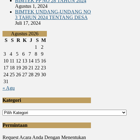
BIMTEK PP NO 28 TAHUN 2024
Agustus 1, 2024
BIMTEK UNDANG-UNDANG NO
3 TAHUN 2024 TENTANG DESA
Juli 17, 2024
Agustus 2026
S
S
R
K
J
S
M
1
2
3
4
5
6
7
8
9
10
11
12
13
14
15
16
17
18
19
20
21
22
23
24
25
26
27
28
29
30
31
« Agu
Kategori
Kategori
Permintaan
Request Acara Anda Dengan Menentukan