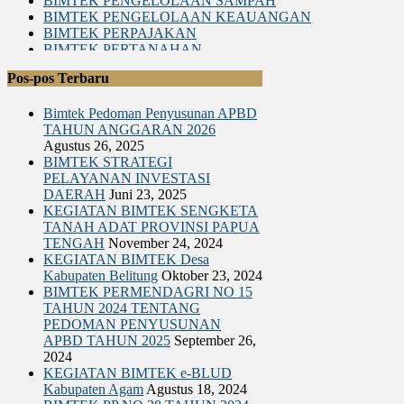
BIMTEK PENGELOLAAN SAMPAH
BIMTEK PENGELOLAAN KEAUANGAN
BIMTEK PERPAJAKAN
BIMTEK PERTANAHAN
BIMTEK LEGAL DRAFTING
Pos-pos Terbaru
BIMTEK RKPD
BIMTEK RPJPD RPJMD
Bimtek Pedoman Penyusunan APBD
BIMTEK SATPOL PP
TAHUN ANGGARAN 2026
BIMTEK DPRD|SET. DPRD
Agustus 26, 2025
BIMTEK SPM
BIMTEK STRATEGI
BIMTEK SOP
PELAYANAN INVESTASI
BIMTEK KEPENDUDUKAN & CATATAN SIPIL
DAERAH
Juni 23, 2025
BIMTEK TATA RUANG
KEGIATAN BIMTEK SENGKETA
BIMTEK UMUM
TANAH ADAT PROVINSI PAPUA
TENGAH
November 24, 2024
KEGIATAN BIMTEK Desa
Kabupaten Belitung
Oktober 23, 2024
BIMTEK PERMENDAGRI NO 15
TAHUN 2024 TENTANG
PEDOMAN PENYUSUNAN
APBD TAHUN 2025
September 26,
2024
KEGIATAN BIMTEK e-BLUD
Kabupaten Agam
Agustus 18, 2024