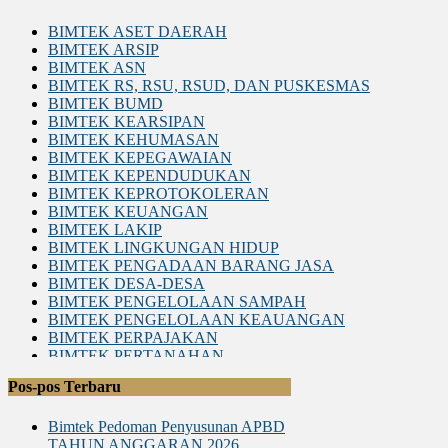
BIMTEK ASET DAERAH
BIMTEK ARSIP
BIMTEK ASN
BIMTEK RS, RSU, RSUD, DAN PUSKESMAS
BIMTEK BUMD
BIMTEK KEARSIPAN
BIMTEK KEHUMASAN
BIMTEK KEPEGAWAIAN
BIMTEK KEPENDUDUKAN
BIMTEK KEPROTOKOLERAN
BIMTEK KEUANGAN
BIMTEK LAKIP
BIMTEK LINGKUNGAN HIDUP
BIMTEK PENGADAAN BARANG JASA
BIMTEK DESA-DESA
BIMTEK PENGELOLAAN SAMPAH
BIMTEK PENGELOLAAN KEAUANGAN
BIMTEK PERPAJAKAN
BIMTEK PERTANAHAN
BIMTEK LEGAL DRAFTING
Pos-pos Terbaru
BIMTEK RKPD
BIMTEK RPJPD RPJMD
Bimtek Pedoman Penyusunan APBD
BIMTEK SATPOL PP
TAHUN ANGGARAN 2026
BIMTEK DPRD|SET. DPRD