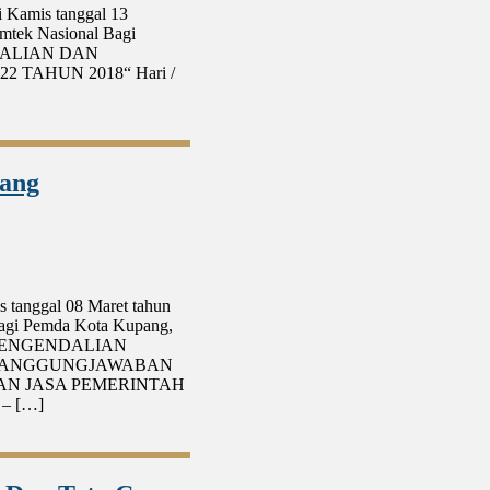
i Kamis tanggal 13
tek Nasional Bagi
ENDALIAN DAN
 TAHUN 2018“ Hari /
pang
 tanggal 08 Maret tahun
agi Pemda Kota Kupang,
N PENGENDALIAN
RTANGGUNGJAWABAN
N JASA PEMERINTAH
 – […]