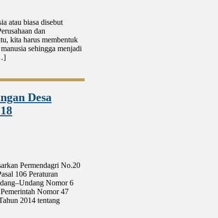
atau biasa disebut
Perusahaan dan
itu, kita harus membentuk
a manusia sehingga menjadi
…]
angan Desa
018
sarkan Permendagri No.20
asal 106 Peraturan
Undang–Undang Nomor 6
n Pemerintah Nomor 47
Tahun 2014 tentang