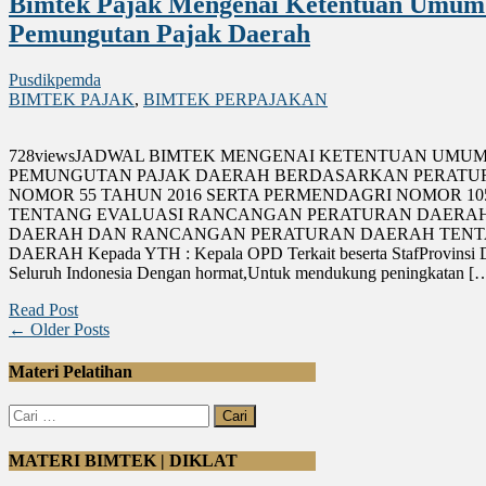
Bimtek Pajak Mengenai Ketentuan Umum
Pemungutan Pajak Daerah
Pusdikpemda
BIMTEK PAJAK
,
BIMTEK PERPAJAKAN
728viewsJADWAL BIMTEK MENGENAI KETENTUAN UMUM
PEMUNGUTAN PAJAK DAERAH BERDASARKAN PERATURA
NOMOR 55 TAHUN 2016 SERTA PERMENDAGRI NOMOR 10
TENTANG EVALUASI RANCANGAN PERATURAN DAERAH
DAERAH DAN RANCANGAN PERATURAN DAERAH TENTA
DAERAH Kepada YTH : Kepala OPD Terkait beserta StafProvinsi 
Seluruh Indonesia Dengan hormat,Untuk mendukung peningkatan [
Read Post
← Older Posts
Materi Pelatihan
Cari
untuk:
MATERI BIMTEK | DIKLAT