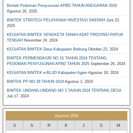
BIMTEK PENGADAAN BARANG JASA
Bimtek Pedoman Penyusunan APBD TAHUN ANGGARAN 2026
BIMTEK DESA-DESA
Agustus 26, 2025
BIMTEK PENGELOLAAN SAMPAH
BIMTEK STRATEGI PELAYANAN INVESTASI DAERAH
Juni 23,
2025
BIMTEK PENGELOLAAN KEAUANGAN
KEGIATAN BIMTEK SENGKETA TANAH ADAT PROVINSI PAPUA
BIMTEK PERPAJAKAN
TENGAH
November 24, 2024
BIMTEK PERTANAHAN
KEGIATAN BIMTEK Desa Kabupaten Belitung
Oktober 23, 2024
BIMTEK LEGAL DRAFTING
BIMTEK PERMENDAGRI NO 15 TAHUN 2024 TENTANG
PEDOMAN PENYUSUNAN APBD TAHUN 2025
September 26, 2024
BIMTEK RKPD
KEGIATAN BIMTEK e-BLUD Kabupaten Agam
Agustus 18, 2024
BIMTEK RPJPD RPJMD
BIMTEK PP NO 28 TAHUN 2024
Agustus 1, 2024
BIMTEK SATPOL PP
BIMTEK UNDANG-UNDANG NO 3 TAHUN 2024 TENTANG DESA
BIMTEK DPRD|SET. DPRD
Juli 17, 2024
BIMTEK SPM
BIMTEK SOP
Agustus 2026
BIMTEK KEPENDUDUKAN & CATATAN SIPIL
S
S
R
K
J
S
M
BIMTEK TATA RUANG