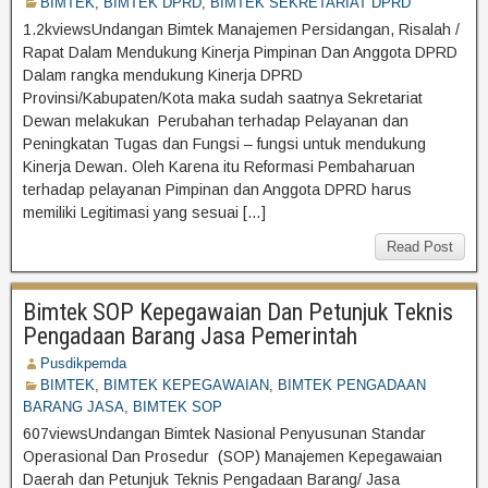
BIMTEK
,
BIMTEK DPRD
,
BIMTEK SEKRETARIAT DPRD
1.2kviewsUndangan Bimtek Manajemen Persidangan, Risalah /
Rapat Dalam Mendukung Kinerja Pimpinan Dan Anggota DPRD
Dalam rangka mendukung Kinerja DPRD
Provinsi/Kabupaten/Kota maka sudah saatnya Sekretariat
Dewan melakukan Perubahan terhadap Pelayanan dan
Peningkatan Tugas dan Fungsi – fungsi untuk mendukung
Kinerja Dewan. Oleh Karena itu Reformasi Pembaharuan
terhadap pelayanan Pimpinan dan Anggota DPRD harus
memiliki Legitimasi yang sesuai […]
Read Post
Bimtek SOP Kepegawaian Dan Petunjuk Teknis
Pengadaan Barang Jasa Pemerintah
Pusdikpemda
BIMTEK
,
BIMTEK KEPEGAWAIAN
,
BIMTEK PENGADAAN
BARANG JASA
,
BIMTEK SOP
607viewsUndangan Bimtek Nasional Penyusunan Standar
Operasional Dan Prosedur (SOP) Manajemen Kepegawaian
Daerah dan Petunjuk Teknis Pengadaan Barang/ Jasa