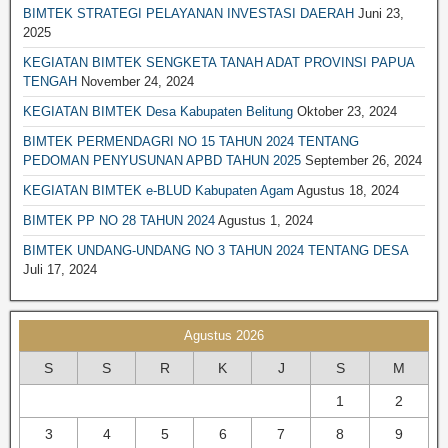
BIMTEK PENGELOLAAN SAMPAH
BIMTEK STRATEGI PELAYANAN INVESTASI DAERAH
Juni 23,
2025
BIMTEK PENGELOLAAN KEAUANGAN
KEGIATAN BIMTEK SENGKETA TANAH ADAT PROVINSI PAPUA
BIMTEK PERPAJAKAN
TENGAH
November 24, 2024
BIMTEK PERTANAHAN
KEGIATAN BIMTEK Desa Kabupaten Belitung
Oktober 23, 2024
BIMTEK LEGAL DRAFTING
BIMTEK PERMENDAGRI NO 15 TAHUN 2024 TENTANG
PEDOMAN PENYUSUNAN APBD TAHUN 2025
September 26, 2024
BIMTEK RKPD
KEGIATAN BIMTEK e-BLUD Kabupaten Agam
Agustus 18, 2024
BIMTEK RPJPD RPJMD
BIMTEK PP NO 28 TAHUN 2024
Agustus 1, 2024
BIMTEK SATPOL PP
BIMTEK UNDANG-UNDANG NO 3 TAHUN 2024 TENTANG DESA
BIMTEK DPRD|SET. DPRD
Juli 17, 2024
BIMTEK SPM
BIMTEK SOP
Agustus 2026
BIMTEK KEPENDUDUKAN & CATATAN SIPIL
S
S
R
K
J
S
M
BIMTEK TATA RUANG
1
2
BIMTEK UMUM
3
4
5
6
7
8
9