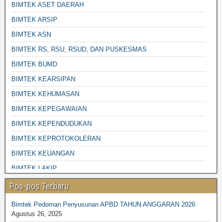
BIMTEK ASET DAERAH
BIMTEK ARSIP
BIMTEK ASN
BIMTEK RS, RSU, RSUD, DAN PUSKESMAS
BIMTEK BUMD
BIMTEK KEARSIPAN
BIMTEK KEHUMASAN
BIMTEK KEPEGAWAIAN
BIMTEK KEPENDUDUKAN
BIMTEK KEPROTOKOLERAN
BIMTEK KEUANGAN
BIMTEK LAKIP
BIMTEK LINGKUNGAN HIDUP
Pos-pos Terbaru
BIMTEK PENGADAAN BARANG JASA
Bimtek Pedoman Penyusunan APBD TAHUN ANGGARAN 2026
BIMTEK DESA-DESA
Agustus 26, 2025