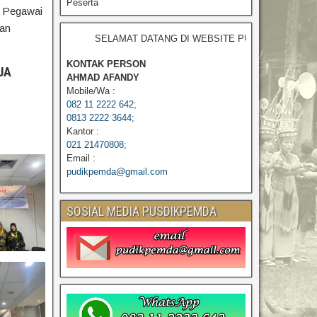
Peserta
a Pegawai
gan
SELAMAT DATANG DI WEBSITE PUSDIKPEMDA
KONTAK PERSON
JA
AHMAD AFANDY
Mobile/Wa :
082 11 2222 642;
0813 2222 3644;
Kantor :
021 21470808;
Email :
pudikpemda@gmail.com
SOSIAL MEDIA PUSDIKPEMDA