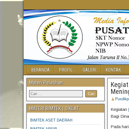
BERANDA
PROFIL
GALERI
KONTAK
Materi Pelatihan
Kegia
Mening
Pusdik
MATERI BIMTEK | DIKLAT
Kegiatan
Bagi Dina
BIMTEK ASET DAERAH
Pada har
BIMTEK ARSIP