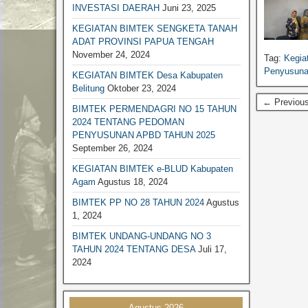
INVESTASI DAERAH
Juni 23, 2025
BIMTEK PENGELOLAAN KEAUANGAN
KEGIATAN BIMTEK SENGKETA TANAH
BIMTEK PERPAJAKAN
ADAT PROVINSI PAPUA TENGAH
November 24, 2024
BIMTEK PERTANAHAN
Tag:
Kegia
Penyusuna
KEGIATAN BIMTEK Desa Kabupaten
BIMTEK LEGAL DRAFTING
Belitung
Oktober 23, 2024
BIMTEK RKPD
← Previous
BIMTEK PERMENDAGRI NO 15 TAHUN
BIMTEK RPJPD RPJMD
2024 TENTANG PEDOMAN
PENYUSUNAN APBD TAHUN 2025
BIMTEK SATPOL PP
September 26, 2024
BIMTEK DPRD|SET. DPRD
KEGIATAN BIMTEK e-BLUD Kabupaten
BIMTEK SPM
Agam
Agustus 18, 2024
BIMTEK SOP
BIMTEK PP NO 28 TAHUN 2024
Agustus
1, 2024
BIMTEK KEPENDUDUKAN & CATATAN
SIPIL
BIMTEK UNDANG-UNDANG NO 3
TAHUN 2024 TENTANG DESA
Juli 17,
BIMTEK TATA RUANG
2024
BIMTEK UMUM
Agustus 2026