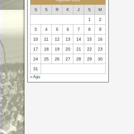
S
S
R
K
J
S
M
1
2
3
4
5
6
7
8
9
10
11
12
13
14
15
16
17
18
19
20
21
22
23
24
25
26
27
28
29
30
31
« Agu