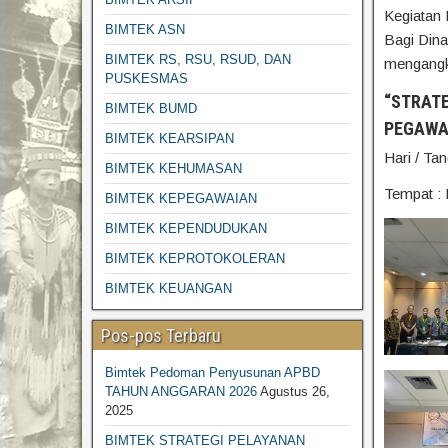
Kegiatan
BIMTEK ASN
Bagi Dina
BIMTEK RS, RSU, RSUD, DAN
mengangk
PUSKESMAS
“STRAT
BIMTEK BUMD
PEGAWAI
BIMTEK KEARSIPAN
Hari / Ta
BIMTEK KEHUMASAN
Tempat : 
BIMTEK KEPEGAWAIAN
BIMTEK KEPENDUDUKAN
BIMTEK KEPROTOKOLERAN
BIMTEK KEUANGAN
BIMTEK LAKIP
Pos-pos Terbaru
BIMTEK LINGKUNGAN HIDUP
Bimtek Pedoman Penyusunan APBD
BIMTEK PENGADAAN BARANG JASA
TAHUN ANGGARAN 2026
Agustus 26,
BIMTEK DESA-DESA
2025
BIMTEK PENGELOLAAN SAMPAH
BIMTEK STRATEGI PELAYANAN