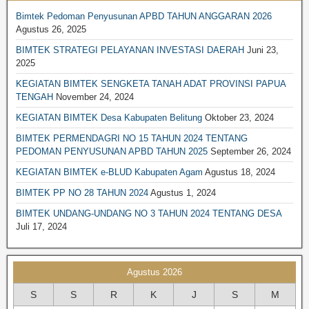
BIMTEK PENGADAAN BARANG JASA
Bimtek Pedoman Penyusunan APBD TAHUN ANGGARAN 2026
BIMTEK DESA-DESA
Agustus 26, 2025
BIMTEK PENGELOLAAN SAMPAH
BIMTEK STRATEGI PELAYANAN INVESTASI DAERAH
Juni 23,
2025
BIMTEK PENGELOLAAN KEAUANGAN
KEGIATAN BIMTEK SENGKETA TANAH ADAT PROVINSI PAPUA
BIMTEK PERPAJAKAN
TENGAH
November 24, 2024
BIMTEK PERTANAHAN
KEGIATAN BIMTEK Desa Kabupaten Belitung
Oktober 23, 2024
BIMTEK LEGAL DRAFTING
BIMTEK PERMENDAGRI NO 15 TAHUN 2024 TENTANG
PEDOMAN PENYUSUNAN APBD TAHUN 2025
September 26, 2024
BIMTEK RKPD
KEGIATAN BIMTEK e-BLUD Kabupaten Agam
Agustus 18, 2024
BIMTEK RPJPD RPJMD
BIMTEK PP NO 28 TAHUN 2024
Agustus 1, 2024
BIMTEK SATPOL PP
BIMTEK UNDANG-UNDANG NO 3 TAHUN 2024 TENTANG DESA
BIMTEK DPRD|SET. DPRD
Juli 17, 2024
BIMTEK SPM
BIMTEK SOP
Agustus 2026
BIMTEK KEPENDUDUKAN & CATATAN SIPIL
S
S
R
K
J
S
M
BIMTEK TATA RUANG